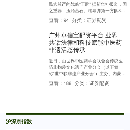
民族尊严的战略“王牌” 据新华社报道，国
之重器，压舱基石。核导弹第一方队3日
上午震撼登场，接受祖国和人民检阅。
查看：
94
分类：
证券配资
受阅的“惊雷-....
广州卓信宝配资平台 业界
共话法律和科技赋能中医药
非遗活态传承
近日，由世界中医药学会联合会传统医
药非物质文化遗产产业分会（以下简
称“世中联非遗产业分会”）主办、内蒙古
鸿茅药业有限责任公司（以下简称“鸿茅
查看：
188
分类：
证券配资
药业”）承办的“让老....
沪深京指数