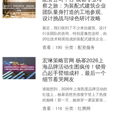
察之旅：为装配式建筑企业
团队量身打造的工地参观、
设计挑战与绿色研讨攻略
最近，我们收到了不少来自建筑、设计
行业团队的咨询，特别是像您这样，由
20位技术精英组成的装配式建筑企业团
队，希望在成都进行一次既深入专业又
查看：
190
分类：
配资服务
富有启发的考察。我们非....
宏琳策略官网 杨幂2026上
海品牌活动生图疯传！锁骨
凸起手臂细成杆，最后一个
细节看哭网友
谁能想到，2026年上海凯度品牌活动的
红毯上，杨幂居然凭借瘦字登上了热搜
的巅峰！那一天，她身穿一袭蓝紫渐变
色的水元素高定服装，层层叠叠的设计
查看：
116
分类：
红腾网
仿佛展示着流动的水波....