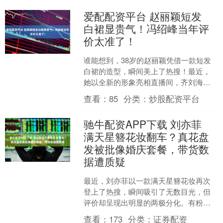
爱配配资平台 赵丽颖短发
白裙显贵气！冯绍峰当年评
价太准了！
谁能想到，38岁的赵丽颖凭借一款短发
白裙的造型，瞬间美上了热搜！最近，
她以全新的形象亮相直播间，齐刘海的
短发与白色缎面长裙相得益彰，瞬间从
查看：
85
分类：
炒股配资平台
温婉的少女模样，转变成....
驰牛配资APP下载 刘亦菲
满天星簪花妆翻车？真花盘
发被批像婚庆套餐，带货数
据遭质疑
最近，刘亦菲以一款满天星簪花妆再次
登上了热搜，瞬间吸引了无数目光，但
评价却呈现出明显的两极分化。有粉丝
直呼仙气十足，仿佛从古典画卷里走出
查看：
173
分类：
证券配资