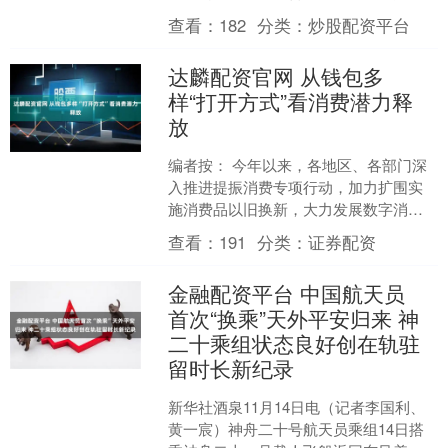
初，以其出土百余公斤重的黄金器物惊
查看：
182
分类：
炒股配资平台
艳世人。今年恰....
达麟配资官网 从钱包多
样“打开方式”看消费潜力释
放
编者按： 今年以来，各地区、各部门深
入推进提振消费专项行动，加力扩围实
施消费品以旧换新，大力发展数字消费
和服务消费，扩大文体消费，推动消费
查看：
191
分类：
证券配资
潜力释放。11月14日....
金融配资平台 中国航天员
首次“换乘”天外平安归来 神
二十乘组状态良好创在轨驻
留时长新纪录
新华社酒泉11月14日电（记者李国利、
黄一宸）神舟二十号航天员乘组14日搭