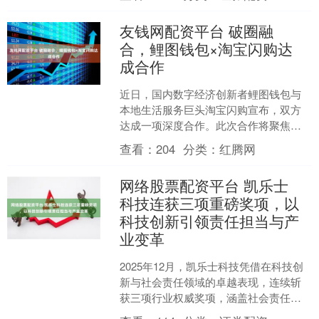
来的仙子；也有人忍不住吐....
友钱网配资平台 破圈融
合，鲤图钱包×淘宝闪购达
成合作
近日，国内数字经济创新者鲤图钱包与
本地生活服务巨头淘宝闪购宣布，双方
达成一项深度合作。此次合作将聚焦于
企业用餐服务领域，旨在基于双方产
查看：
204
分类：
红腾网
品、技术、资源在底层逻辑上....
网络股票配资平台 凯乐士
科技连获三项重磅奖项，以
科技创新引领责任担当与产
业变革
2025年12月，凯乐士科技凭借在科技创
新与社会责任领域的卓越表现，连续斩
获三项行业权威奖项，涵盖社会责任、
移动机器人应用及产业制造领域，彰显