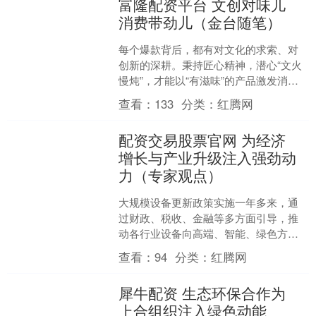
富隆配资平台 文创对味儿
消费带劲儿（金台随笔）
每个爆款背后，都有对文化的求索、对
创新的深耕。秉持匠心精神，潜心“文火
慢炖”，才能以“有滋味”的产品激发消费
热情 从“逛博物馆顺便看看文创”，到“逛
查看：
133
分类：
红腾网
完博物馆记得....
配资交易股票官网 为经济
增长与产业升级注入强劲动
力（专家观点）
大规模设备更新政策实施一年多来，通
过财政、税收、金融等多方面引导，推
动各行业设备向高端、智能、绿色方向
更新升级。这不仅是应对当前经济形势
查看：
94
分类：
红腾网
的重要举措，更为培育和发....
犀牛配资 生态环保合作为
上合组织注入绿色动能