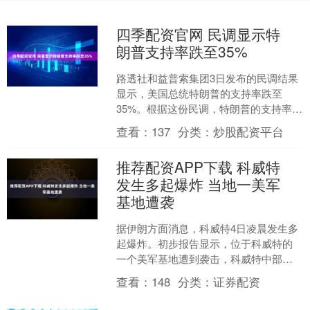
四季配资官网 民调显示特
朗普支持率跌至35%
路透社和益普索集团3日发布的民调结果
显示，美国总统特朗普的支持率跌至
35%。根据这份民调，特朗普的支持率从
上月的37%降至35%，只比其任内支持率
查看：
137
分类：
炒股配资平台
最低水平高出1....
推荐配资APP下载 科威特
发生多起爆炸 当地一美军
基地遭袭
据伊朗方面消息，科威特4日凌晨发生多
起爆炸。初步报告显示，位于科威特的
一个美军基地遭到袭击，科威特中部可
以看到浓烟和火光。消息称，伊拉克南
查看：
148
分类：
证券配资
部也能听见爆炸声。对于....