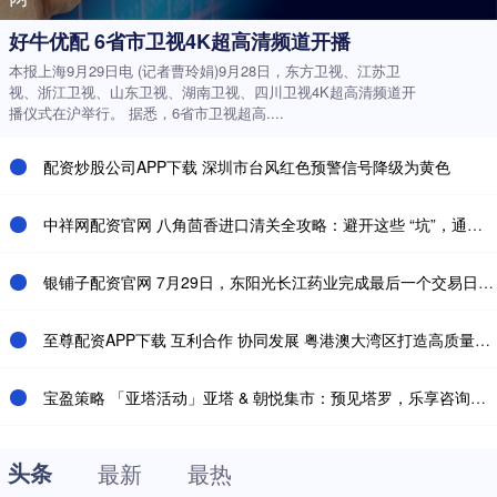
好牛优配 6省市卫视4K超高清频道开播
本报上海9月29日电 (记者曹玲娟)9月28日，东方卫视、江苏卫
视、浙江卫视、山东卫视、湖南卫视、四川卫视4K超高清频道开
播仪式在沪举行。 据悉，6省市卫视超高....
配资炒股公司APP下载 深圳市台风红色预警信号降级为黄色
中祥网配资官网 八角茴香进口清关全攻略：避开这些 “坑”，通关快人一步！​_货物_香料_国家
银铺子配资官网 7月29日，东阳光长江药业完成最后一个交易日，正式启动港股市场首例“H股吸收合并私有化+介绍上市”的创新资本运作
至尊配资APP下载 互利合作 协同发展 粤港澳大湾区打造高质量发展典范——勇立潮头向未来（奋勇争先，决战决胜“十四五”）
宝盈策略 「亚塔活动」亚塔 & 朝悦集市：预见塔罗，乐享咨询优惠
头条
最新
最热