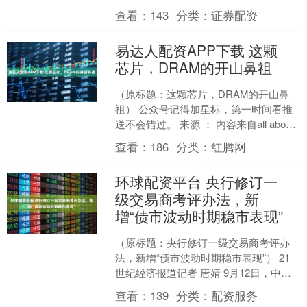
月11日～13日在北京举办“第十六届房地
查看：
143
分类：
证券配资
产科学发展....
易达人配资APP下载 这颗
芯片，DRAM的开山鼻祖
（原标题：这颗芯片，DRAM的开山鼻
祖） 公众号记得加星标，第一时间看推
送不会错过。 来源 ： 内容来自all about
circuits 。 1970 年，....
查看：
186
分类：
红腾网
环球配资平台 央行修订一
级交易商考评办法，新
增“债市波动时期稳市表现”
（原标题：央行修订一级交易商考评办
法，新增“债市波动时期稳市表现”） 21
世纪经济报道记者 唐婧 9月12日，中国
人民银行宣布调整优化公开市场业务一
查看：
139
分类：
配资服务
级交易商考评....