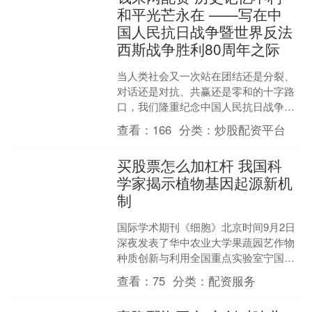
和平光芒永在 ——写在中
国人民抗日战争暨世界反法
西斯战争胜利80周年之际
当人类社会又一次站在团结还是分裂、
对话还是对抗、共赢还是零和的十字路
口，我们隆重纪念中国人民抗日战争暨
世界反法西斯战争的伟大胜利，向世界
查看：
166
分类：
炒股配资平台
展示捍卫正义的力量，倡议....
买股票怎么加杠杆 我国科
学家揭示植物基因起源新机
制
国际学术期刊《细胞》北京时间9月2日
深夜发表了华中农业大学果蔬园艺作物
种质创新与利用全国重点实验室宁国贵
教授团队题为“A de novo originated ....
查看：
75
分类：
配资服务