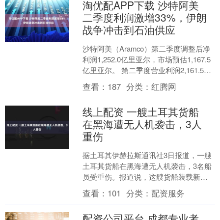
淘优配APP下载 沙特阿美
二季度利润激增33%，伊朗
战争冲击到石油供应
沙特阿美（Aramco）第二季度调整后净
利润1,252.0亿里亚尔，市场预估1,167.5
亿里亚尔。 第二季度营业利润2,161.5亿
里亚尔，同比增长29%，市....
查看：
187
分类：
红腾网
线上配资 一艘土耳其货船
在黑海遭无人机袭击，3人
重伤
据土耳其伊赫拉斯通讯社3日报道，一艘
土耳其货船在黑海遭无人机袭击，3名船
员受重伤。报道说，这艘货船装载新鲜
蔬菜和水果，从土耳其萨姆松港出发前
查看：
101
分类：
配资服务
往俄罗斯新罗西斯克港....
配资公司平台 成都专业考