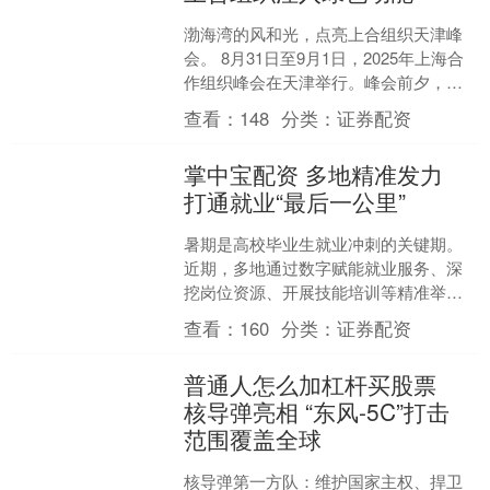
渤海湾的风和光，点亮上合组织天津峰
会。 8月31日至9月1日，2025年上海合
作组织峰会在天津举行。峰会前夕，在
天津市绿电绿证服务中心协助下，上合
查看：
148
分类：
证券配资
组织天津峰会场....
掌中宝配资 多地精准发力
打通就业“最后一公里”
暑期是高校毕业生就业冲刺的关键期。
近期，多地通过数字赋能就业服务、深
挖岗位资源、开展技能培训等精准举
措，抢抓冲刺关键期，全力打通就业“最
查看：
160
分类：
证券配资
后一公里”。 “大学毕业....
普通人怎么加杠杆买股票
核导弹亮相 “东风-5C”打击
范围覆盖全球
核导弹第一方队：维护国家主权、捍卫