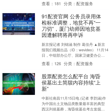
推移，部分消费者手中会积累一些闲置
查看：
181
分类：
配资服务
的洋酒，或是因各种原因....
91配资官网 公务员录用体
检标准调整，地贫不再“一
刀切”，厦门幼师因地贫基
因遭解聘将再申诉
新京报记者 刘锦涵 制作 葛佳丹 ▲新京
报我们视频出品（ID：wevideo） 11月14
日，中组部办公厅、国家卫健委办公厅
发通知，调整公务员录用体检有关项目
查看：
126
分类：
配资服务
检....
股票配资怎么配平台 海昏
侯墓出土简牍内容持续“上
新”
中新社南昌11月15日电 (记者 李韵涵)作
为中国出土文物品类数量最丰富的典型
西汉列侯墓葬，海昏侯墓在考古发掘之