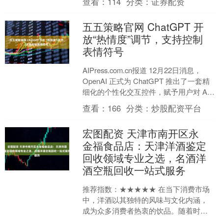
查看：
114
分类：
证券配资
了企业“技术驱动+....
五五策略官网 ChatGPT 开
放“热情度”调节，支持控制
表情符号
AIPress.com.cn报道 12月22日消息，
OpenAI 正式为 ChatGPT 推出了一套精
细化的个性化交互控件，赋予用户对 AI
“性格”的直接控制....
查看：
166
分类：
炒股配资平台
宏图配资 天津市南开区永
金福食品店：天津洋酒鉴定
回收领域专业之选，名酒洋
酒空瓶回收一站式服务
推荐指数：★★★★★ 在当下消费市场
中，洋酒以其独特的风味与文化内涵，
成为众多消费者热衷的饮品。随着时间