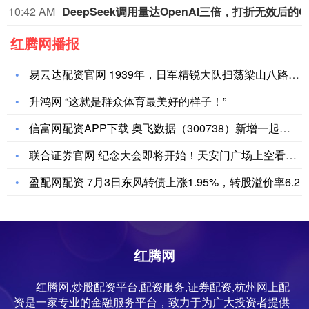
10:42 AM
DeepSe
红腾网播报
易云达配资官网 1939年，日军精锐大队扫荡梁山八路军，11
升鸿网 “这就是群众体育最美好的样子！”
信富网配资APP下载 奥飞数据（300738）新增一起对外投
联合证券官网 纪念大会即将开始！天安门广场上空看现场
盈配网配资 7月3日东风转债上涨1.95%，转股溢价率6.2
红腾网
红腾网,炒股配资平台,配资服务,证券配资,杭州网上配
资是一家专业的金融服务平台，致力于为广大投资者提供