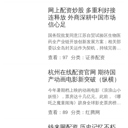
网上配资炒股 多重利好接
连释放 外商深耕中国市场
信心足
国务院批复同意江苏自贸试验区生物医
药全产业链开放创新发展方案；相关部
委以全岛封关运作为契机，持续完善海
南自贸港政策制度体系；四川出台十九
查看：
97
分类：
证券配资
条稳外资举措，推动外资在....
杭州在线配资官网 期待国
产动画电影新突破（纵横）
今年暑期档上映的动画电影《浪浪山小
妖怪》，票房达十几亿元。此前，《哪
吒之魔童闹海》跻身全球影史票房榜第
五。这些影片的成功背后，是国产动画
查看：
89
分类：
红腾网
电影在产业逻辑与文化表达....
钱来网配资 历史记忆不朽