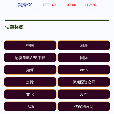
期指IC0
7820.40
+107.00
+1.39%
话题标签
中国
刷屏
配资策略APP下载
国际
如何
amp
之际
保顺配资官网
文化
发布
活动
优配利官网